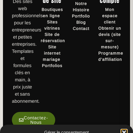
de site
compte
Des sites
Notre
web
Boutiques
Mon
Histoire
professionnels
en ligne
espace
Portfolio
Sites
client
Blog
pour les
vitrines
Obtenir un
Contact
entrepreneurs
Site de
devis (site
et petites
réservation
sur-
entreprises.
Site
mesure)
Templates
internet
Programme
et
mariage
d’affiliation
formules
Portfolios
clés en
main, à
prix juste
et sans
abonnement.
Contactez-
Nous
Gérer le consentement