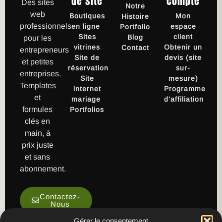
de site
compte
Des sites
Notre
web
Boutiques
Mon
Histoire
professionnels
en ligne
espace
Portfolio
Sites
client
Blog
pour les
vitrines
Obtenir un
Contact
entrepreneurs
Site de
devis (site
et petites
réservation
sur-
entreprises.
Site
mesure)
Templates
internet
Programme
et
mariage
d’affiliation
formules
Portfolios
clés en
main, à
prix juste
et sans
abonnement.
Contactez-
Nous
Gérer le consentement