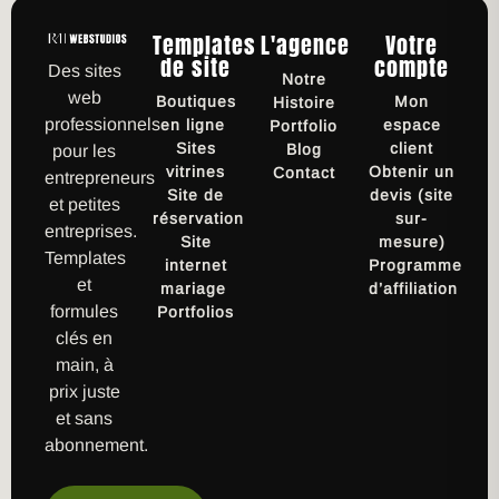
Templates
L'agence
Votre
de site
compte
Des sites
Notre
web
Boutiques
Mon
Histoire
professionnels
en ligne
espace
Portfolio
Sites
client
Blog
pour les
vitrines
Obtenir un
Contact
entrepreneurs
Site de
devis (site
et petites
réservation
sur-
entreprises.
Site
mesure)
Templates
internet
Programme
et
mariage
d’affiliation
formules
Portfolios
clés en
main, à
prix juste
et sans
abonnement.