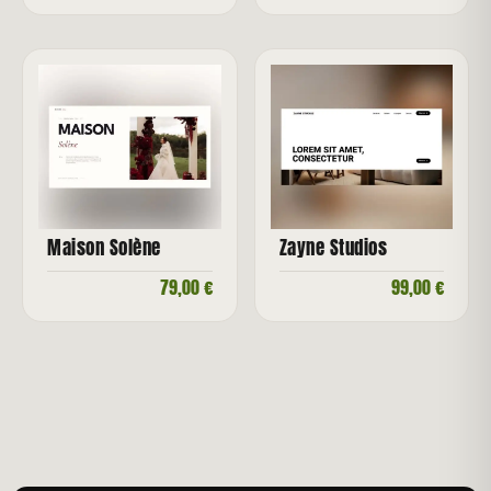
Maison Solène
Zayne Studios
79,00
€
99,00
€