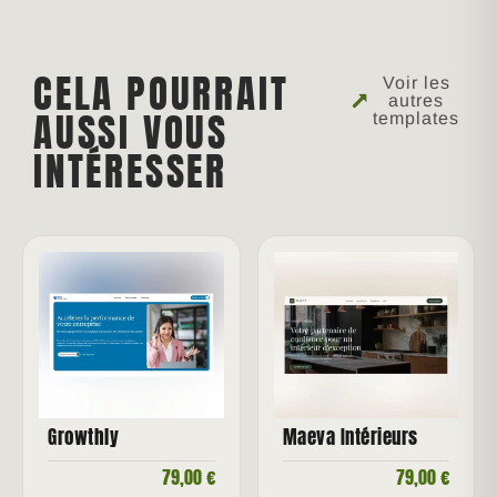
CELA POURRAIT
Voir les
autres
AUSSI VOUS
templates
INTÉRESSER
Growthly
Maeva Intérieurs
79,00
€
79,00
€