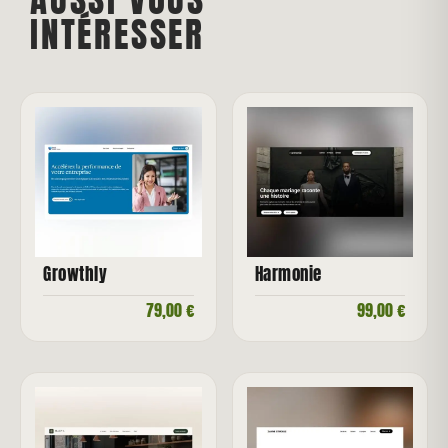
INTÉRESSER
Growthly
Harmonie
79,00
€
99,00
€