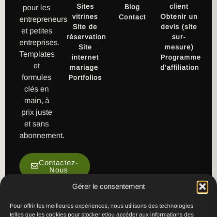
Sites
client
Blog
pour les
vitrines
Obtenir un
Contact
entrepreneurs
Site de
devis (site
et petites
réservation
sur-
entreprises.
Site
mesure)
Templates
internet
Programme
et
mariage
d’affiliation
formules
Portfolios
clés en
main, à
prix juste
et sans
abonnement.
Contactez-
Nous
Gérer le consentement
Pour offrir les meilleures expériences, nous utilisons des technologies
telles que les cookies pour stocker et/ou accéder aux informations des