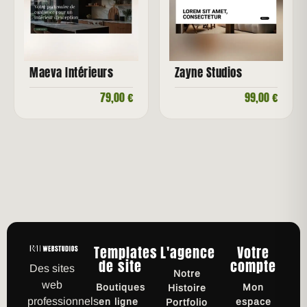
Maeva Intérieurs
Zayne Studios
79,00
€
99,00
€
Templates
L'agence
Votre
de site
compte
Des sites
Notre
web
Boutiques
Mon
Histoire
professionnels
en ligne
espace
Portfolio