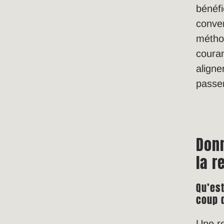
bénéfi
conver
méthod
couran
aligne
passer
Donn
la r
Qu’es
coup 
Une re