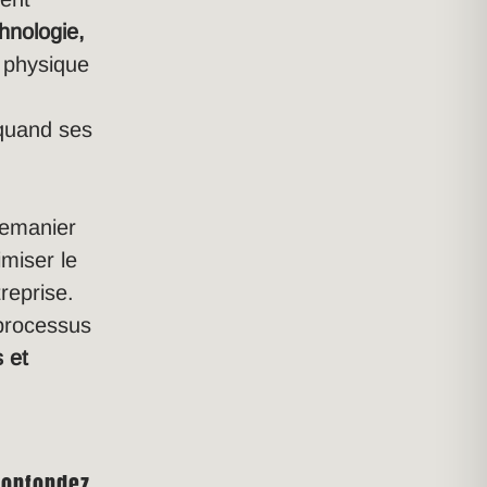
hnologie,
physique
e
 quand ses
remanier
imiser le
treprise.
 processus
s et
confondez