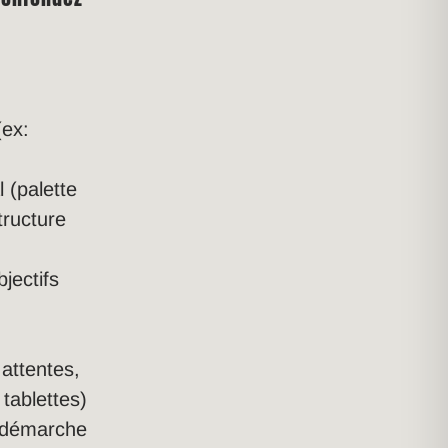
:
(ex:
 (palette
tructure
jectifs
attentes,
tablettes)
e démarche