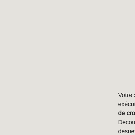
Votre 
exécu
de cr
Découv
désuet