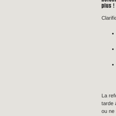
plus !
Clarif
La ref
tarde 
ou ne 