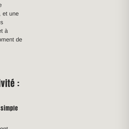
e
, et une
es
et à
moment de
vité :
 simple
ment