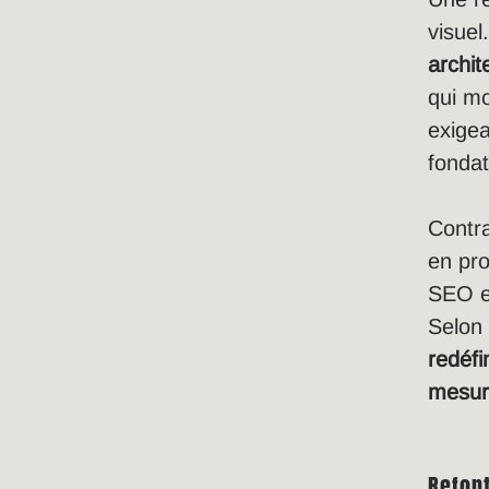
visuel
archit
qui m
exigea
fondat
Contra
en pro
SEO et
Selo
redéfi
mesur
Refon