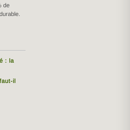
% de
 durable.
 : la
aut-il
es clés