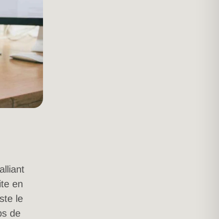
lliant
ite en
ste le
ps de