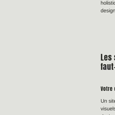
holist
desig
Les 
faut
Votre 
Un sit
visue