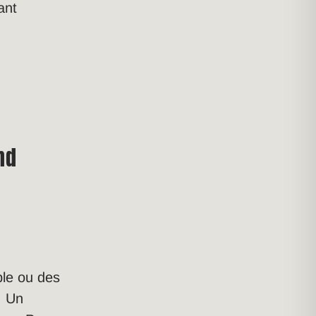
iant
nd
ble ou des
. Un