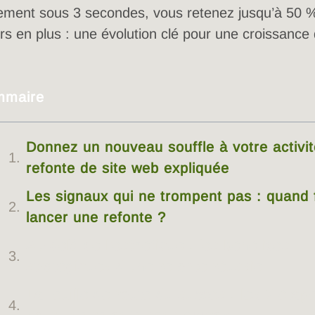
ement sous 3 secondes, vous retenez jusqu’à 50 
urs en plus : une évolution clé pour une croissance
mmaire
Donnez un nouveau souffle à votre activité
refonte de site web expliquée
Les signaux qui ne trompent pas : quand f
lancer une refonte ?
Au-delà de l’esthétique : les bénéfices
stratégiques d’une refonte réussie
La feuille de route du succès : les 7 étap