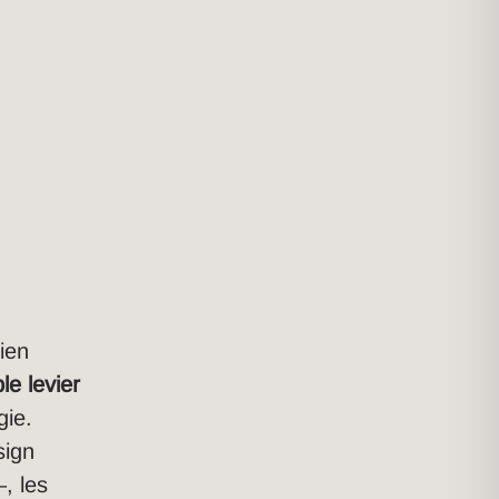
re site
t
e ?
ien
le levier
gie.
sign
, les