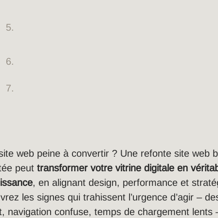
pour une refonte sans accroc
Quel budget prévoir pour la refonte de vot
web ?
Votre nouveau site est en ligne : commen
communiquer pour maximiser l’impact
Prêt à transformer votre présence digital
site web peine à convertir ? Une refonte site web b
tée peut
transformer votre vitrine digitale en véritab
oissance
, en alignant design, performance et straté
rez les signes qui trahissent l’urgence d’agir – de
, navigation confuse, temps de chargement lents –