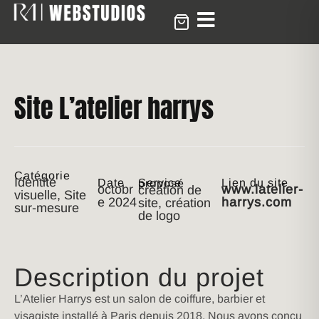
Site L’atelier harrys
Catégorie
Identité
Date
Lien du site
Service proposé
octobr
www.latelier-
création de
visuelle, Site
e 2024
harrys.com
site, création
sur-mesure
de logo
Description du projet
L’Atelier Harrys est un salon de coiffure, barbier et
visagiste installé à Paris depuis 2018. Nous avons conçu