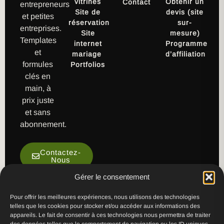
vitrines
Obtenir un
Contact
entrepreneurs
ByKerwine
Site de
devis (site
et petites
réservation
sur-
entreprises.
Site
mesure)
Templates
internet
Programme
et
mariage
d’affiliation
formules
Portfolios
clés en
main, à
prix juste
et sans
abonnement.
Contactez-
Nous
Gérer le consentement
Pour offrir les meilleures expériences, nous utilisons des technologies
telles que les cookies pour stocker et/ou accéder aux informations des
appareils. Le fait de consentir à ces technologies nous permettra de traiter