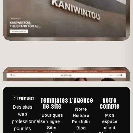
Kaniwintou
Templates
L'agence
Votre
de site
compte
Des sites
Notre
web
Boutiques
Mon
Histoire
professionnels
en ligne
espace
Portfolio
Sites
client
Blog
pour les