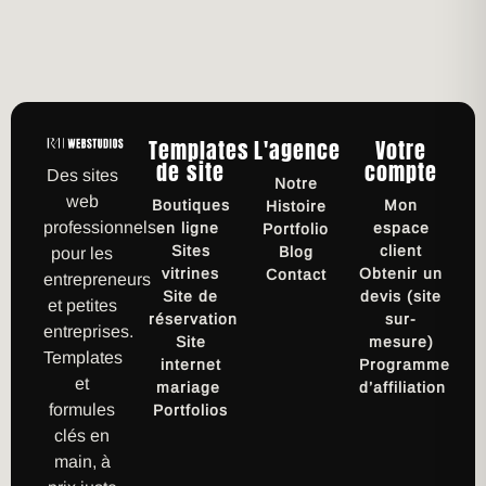
Templates
L'agence
Votre
de site
compte
Des sites
Notre
web
Boutiques
Mon
Histoire
professionnels
en ligne
espace
Portfolio
Sites
client
Blog
pour les
vitrines
Obtenir un
Contact
entrepreneurs
Site de
devis (site
et petites
réservation
sur-
entreprises.
Site
mesure)
Templates
internet
Programme
et
mariage
d’affiliation
formules
Portfolios
clés en
main, à