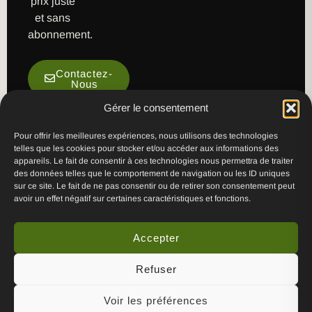
prix juste
et sans
abonnement.
Contactez-
Nous
Gérer le consentement
Pour offrir les meilleures expériences, nous utilisons des technologies
telles que les cookies pour stocker et/ou accéder aux informations des
appareils. Le fait de consentir à ces technologies nous permettra de traiter
des données telles que le comportement de navigation ou les ID uniques
sur ce site. Le fait de ne pas consentir ou de retirer son consentement peut
avoir un effet négatif sur certaines caractéristiques et fonctions.
5/5 sur Google
Voir les avis
★★★★★
Accepter
PAIEMENT
Refuser
SÉCURISÉ
Voir les préférences
2026 © RM Webstudios – Tous droits réservés