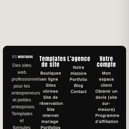
Templates
L'agence
Votre
de site
compte
Des sites
Notre
web
Boutiques
Mon
Histoire
professionnels
en ligne
espace
Portfolio
Sites
client
Blog
pour les
vitrines
Obtenir un
Contact
entrepreneurs
Site de
devis (site
et petites
réservation
sur-
entreprises.
Site
mesure)
Templates
internet
Programme
et
mariage
d’affiliation
formules
Portfolios